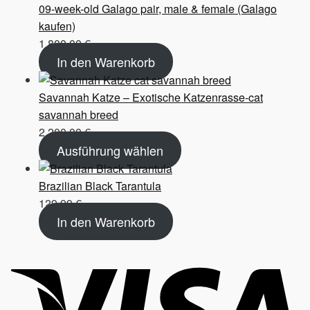
09-week-old Galago pair, male & female (Galago
kaufen)
1.800,00
€
In den Warenkorb
Savannah Katze – Exotische Katzenrasse-cat
savannah breed
2.200,00
€
Ausführung wählen
Brazilian Black Tarantula
129,99
€
In den Warenkorb