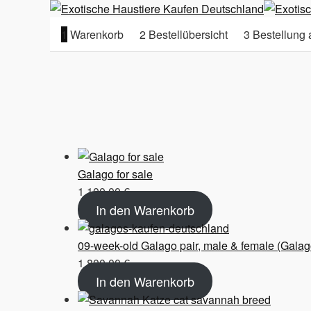
1
Warenkorb
2
Bestellübersicht
3
Bestellung 
Galago for sale
1.100,00
€
In den Warenkorb
09-week-old Galago pair, male & female (Galag
1.800,00
€
In den Warenkorb