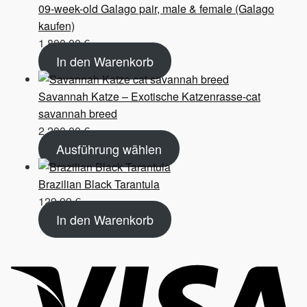
09-week-old Galago pair, male & female (Galago
kaufen)
1.800,00
€
In den Warenkorb
Savannah Katze – Exotische Katzenrasse-cat
savannah breed
2.200,00
€
Ausführung wählen
Brazilian Black Tarantula
129,99
€
In den Warenkorb